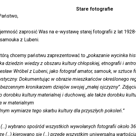
Stare fotografie
Państwo,
emność zaprosić Was na e-wystawę starej fotografii z lat 192
i samouka z Lubeni.
tórą chcemy państwu zaprezentować to „
pokazanie wycinka hist
lka dziedzin wiedzy z obszaru kultury chłopskiej, etnografii i antr
esław Wróbel z Lubeni, jako fotograf amator, samouk, w sztuce f
ystyczny. Dokumentując w obrazie mieszkańców określonego reg
ię bezcennym kronikarzem dziejów swojej „małej ojczyzny”. Zdjęcia
o dorobku kultury materialnej i duchowej, ale także dorobku kul
e w materialnym
alnym wymiarze tego skarbu kultury dla przyszłych pokoleń.”
(…) wybrano spośród wszystkich wywołanych fotografii około 365
ze (…) kierowano się (…) przede wszystkim uniwersalną wartością