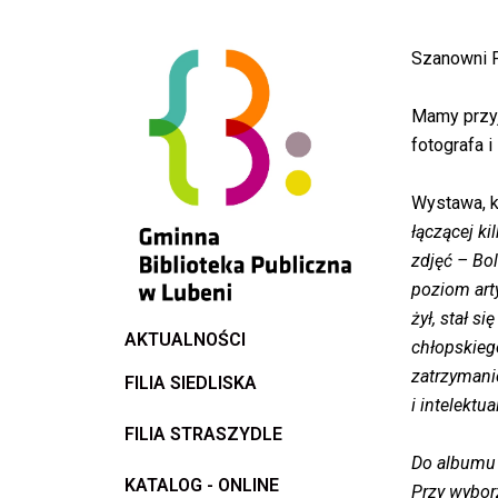
do
Przejdź
treści
do
Szanowni 
treści
Mamy przyj
fotografa 
Wystawa, k
łączącej ki
zdjęć – Bol
poziom art
żył, stał s
AKTUALNOŚCI
chłopskieg
zatrzymani
FILIA SIEDLISKA
i intelektu
FILIA STRASZYDLE
Do albumu 
KATALOG - ONLINE
Przy wybor