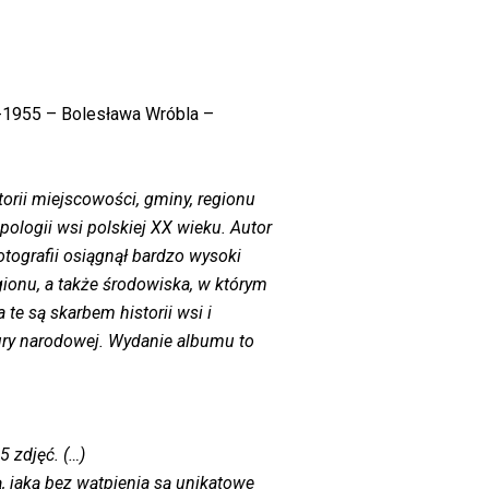
8-1955 – Bolesława Wróbla –
orii miejscowości, gminy, regionu
opologii wsi polskiej XX wieku. Autor
otografii osiągnął bardzo wysoki
ionu, a także środowiska, w którym
 te są skarbem historii wsi i
tury narodowej. Wydanie albumu to
 zdjęć. (…)
, jaką bez wątpienia są unikatowe