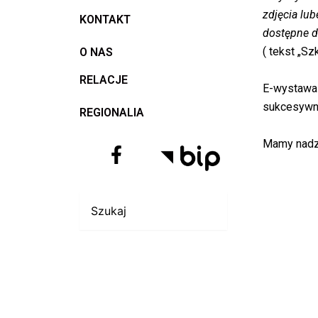
zdjęcia lu
KONTAKT
dostępne dl
( tekst „Sz
O NAS
RELACJE
E-wystawa 
sukcesywn
REGIONALIA
Mamy nadzi
Search