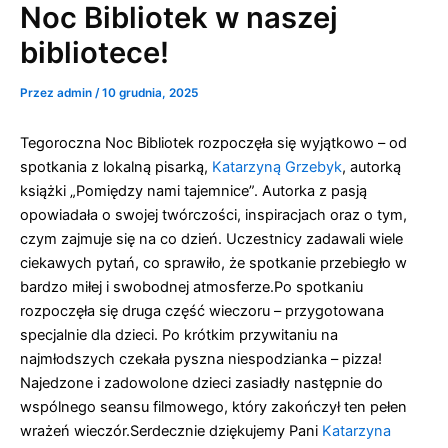
do
Noc Bibliotek w naszej
Przejdź
treści
do
bibliotece!
treści
Przez
admin
/
10 grudnia, 2025
Tegoroczna Noc Bibliotek rozpoczęła się wyjątkowo – od
spotkania z lokalną pisarką,
Katarzyną Grzebyk
, autorką
książki „Pomiędzy nami tajemnice”. Autorka z pasją
opowiadała o swojej twórczości, inspiracjach oraz o tym,
czym zajmuje się na co dzień. Uczestnicy zadawali wiele
ciekawych pytań, co sprawiło, że spotkanie przebiegło w
bardzo miłej i swobodnej atmosferze.Po spotkaniu
rozpoczęła się druga część wieczoru – przygotowana
specjalnie dla dzieci. Po krótkim przywitaniu na
najmłodszych czekała pyszna niespodzianka – pizza!
Najedzone i zadowolone dzieci zasiadły następnie do
wspólnego seansu filmowego, który zakończył ten pełen
wrażeń wieczór.Serdecznie dziękujemy Pani
Katarzyna