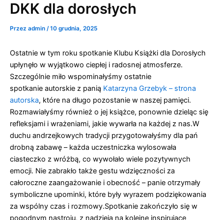
do
DKK dla dorosłych
Przejdź
treści
do
treści
Przez
admin
/
10 grudnia, 2025
Ostatnie w tym roku spotkanie Klubu Książki dla Dorosłych
upłynęło w wyjątkowo ciepłej i radosnej atmosferze.
Szczególnie miło wspominałyśmy ostatnie
spotkanie autorskie z panią
Katarzyna Grzebyk – strona
autorska
, które na długo pozostanie w naszej pamięci.
Rozmawiałyśmy również o jej książce, ponownie dzieląc się
refleksjami i wrażeniami, jakie wywarła na każdej z nas.W
duchu andrzejkowych tradycji przygotowałyśmy dla pań
drobną zabawę – każda uczestniczka wylosowała
ciasteczko z wróżbą, co wywołało wiele pozytywnych
emocji. Nie zabrakło także gestu wdzięczności za
całoroczne zaangażowanie i obecność – panie otrzymały
symboliczne upominki, które były wyrazem podziękowania
za wspólny czas i rozmowy.Spotkanie zakończyło się w
pogodnym nastroju, z nadzieją na kolejne inspirujące